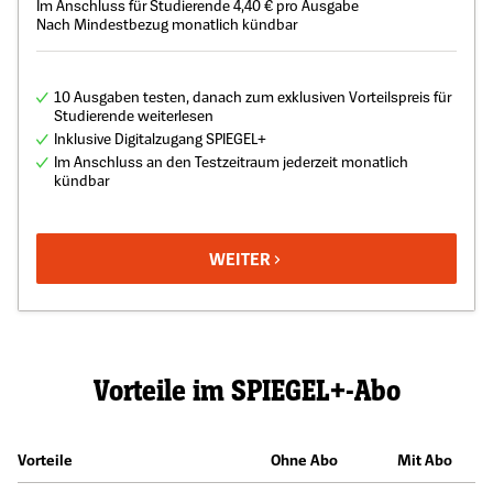
Im Anschluss für Studierende 4,40 € pro Ausgabe
Nach Mindestbezug monatlich kündbar
10 Ausgaben testen, danach zum exklusiven Vorteilspreis für
Studierende weiterlesen
Inklusive Digitalzugang SPIEGEL+
​ Im Anschluss an den Testzeitraum jederzeit monatlich
kündbar
WEITER
Vorteile im SPIEGEL+-Abo
Vorteile
Ohne Abo
Mit Abo