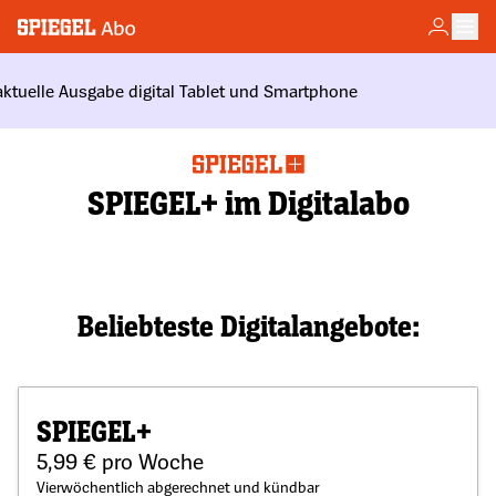
SPIEGEL+ im Digitalabo
Beliebteste Digitalangebote:
SPIEGEL+
5,99 € pro Woche
Vierwöchentlich abgerechnet und kündbar