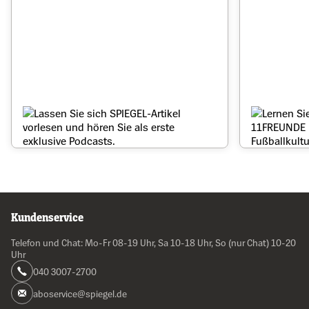
Kundenservice
Telefon und Chat: Mo-Fr 08-19 Uhr, Sa 10-18 Uhr, So (nur Chat) 10-20
Uhr
040 3007-2700
aboservice@spiegel.de