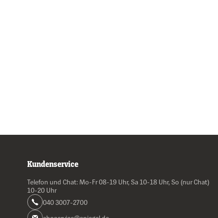
Kundenservice
Telefon und Chat: Mo-Fr 08-19 Uhr, Sa 10-18 Uhr, So (nur Chat)
10-20 Uhr
040 3007-2700
aboservice@spiegel.de