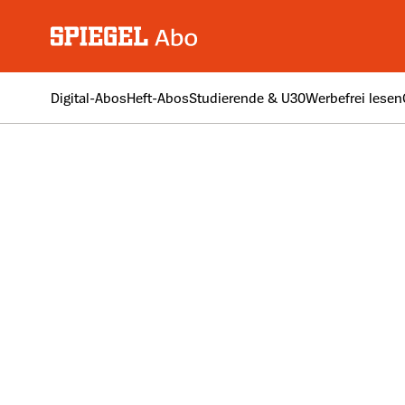
Digital-Abos
Heft-Abos
Studierende & U30
Werbefrei lesen