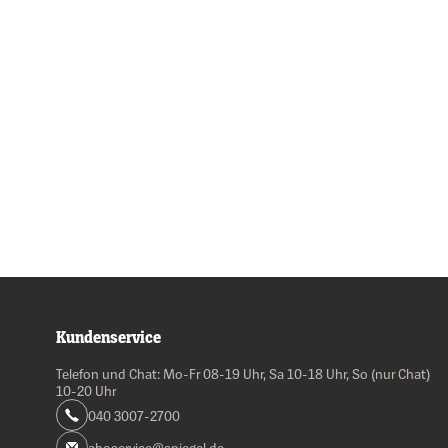
Kundenservice
Telefon und Chat: Mo-Fr 08-19 Uhr, Sa 10-18 Uhr, So (nur Chat)
10-20 Uhr
040 3007-2700
aboservice@spiegel.de