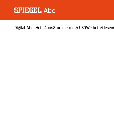
Digital-Abos
Heft-Abos
Studierende & U30
Werbefrei lesen