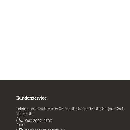
Kundenservice
Telefon und Chat: Mo-Fr 08-19 Uhr, Sa 10-18 Uhr, So (nur Chat)
10-20 Uhr
040 3007-2700
aboservice@spiegel.de