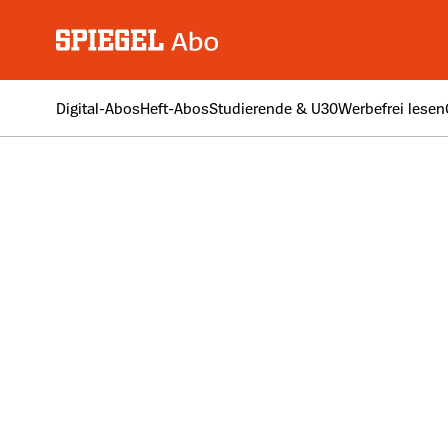
Digital-Abos
Heft-Abos
Studierende & U30
Werbefrei lesen