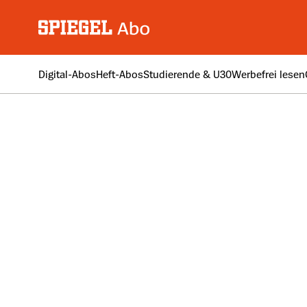
Digital-Abos
Heft-Abos
Studierende & U30
Werbefrei lesen