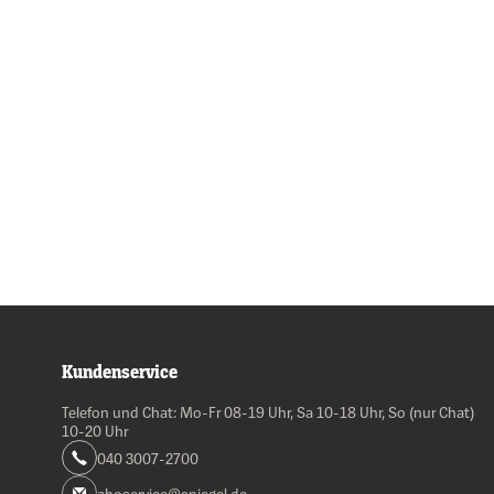
Kundenservice
Telefon und Chat: Mo-Fr 08-19 Uhr, Sa 10-18 Uhr, So (nur Chat)
10-20 Uhr
040 3007-2700
aboservice@spiegel.de